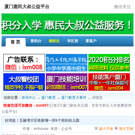
厦门惠民大叔公益平台
微信关注
要积分
插班生
学区房
要落户
首 页
当前位置：
资讯中心
→
厦门教育
→
厦门教育大事件
→ 详情页
快速交流可加微信：ixm007
(已有3万厦门家长关注我，非官方积分入学免费咨询
公益平台)
好消息！五缘湾片区将新增一所9个班的幼儿园
作者：xmhouse 来源：公众号
减小字体
增大字体