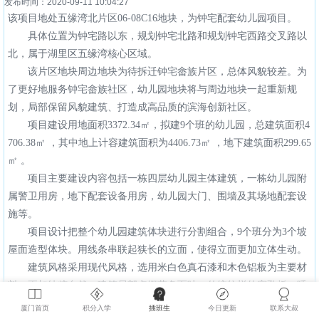
发布时间：2020-09-11 10:04:27
该项目地处五缘湾北片区06-08C16地块，为钟宅配套幼儿园项目。
具体位置为钟宅路以东，规划钟宅北路和规划钟宅西路交叉路以
北，属于湖里区五缘湾核心区域。
该片区地块周边地块为待拆迁钟宅畲族片区，总体风貌较差。为
了更好地服务钟宅畲族社区，幼儿园地块将与周边地块一起重新规
划，局部保留风貌建筑、打造成高品质的滨海创新社区。
项目建设用地面积3372.34㎡，拟建9个班的幼儿园，总建筑面积4
706.38㎡ ，其中地上计容建筑面积为4406.73㎡ ，地下建筑面积299.65
㎡ 。
项目主要建设内容包括一栋四层幼儿园主体建筑，一栋幼儿园附
属警卫用房，地下配套设备用房，幼儿园大门、围墙及其场地配套设
施等。
项目设计把整个幼儿园建筑体块进行分割组合，9个班分为3个坡
屋面造型体块。用线条串联起狭长的立面，使得立面更加立体生动。
建筑风格采用现代风格，选用米白色真石漆和木色铝板为主要材
料，更加纯粹自然。建筑局部点缀蓝色百叶，传统纹样的穿孔板，呼
应畲族元素，增加建筑趣味。建筑主体采用坡屋顶，加以现代手法的
厦门首页
积分入学
插班生
今日更新
联系大叔