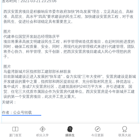
发布时间：2021-03-21 23:25:06
西滨安置房项目是积极响应市委市政府加快“跨岛发展”理念，立足高起点、高标
准、高层次、高水平“四高”要求建设的民生工程。加快建设安置房工程，对于改
善民生、促进社会和谐稳定具有重要意义。
图片
代建单位国贸开发副总经理陈庆平
项目将秉承高效文明建设民生工程，科学管理铸造优质项目，在赶时间抢进度的
同时，确保工程质量、安全。同时，用现代化的管理模式来进行代建管理。团队
将齐心协力、科学管理、实干创新，把西滨安置房项目建成人民心中理想的房
子。
图片
马銮湾新城片区指挥部工建部部长林联泉
目前新城建设正进入发展的“快车道”，奋力实现“三年大变样”。安置房建设是新城
开发建设的重中之重，指挥部和两区提前征求、充分听取村民意见，择优选址，
集中成片，形成7大安置房社区，总建筑面积约240万平方米，并引进建发、国
贸、住宅三大优质市属国企作为安置房代建单位。西滨安置房是今年新城开工建
设的第一个安置房项目，此次开工意义重大。
关键词：
作者：公众号转载
厦门首页
积分入学
插班生
今日更新
联系大叔