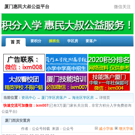
厦门惠民大叔公益平台
微信关注
要积分
插班生
学区房
要落户
首 页
当前位置：
资讯中心
→
厦门学区房落户
→
海沧区学区房
→ 详情页
快速交流可加微信：ixm007
(已有3万厦门家长关注我，非官方积分入学免费咨询
公益平台)
厦门西滨安置房
作者：公众号转载 来源：公众号
减小字体
增大字体