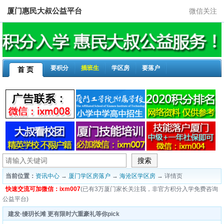
厦门惠民大叔公益平台
微信关注
要积分
插班生
学区房
要落户
首 页
当前位置：
资讯中心
→
厦门学区房落户
→
海沧区学区房
→ 详情页
快速交流可加微信：ixm007
(已有3万厦门家长关注我，非官方积分入学免费咨询
公益平台)
建发·缦玥长滩 更有限时六重豪礼等你pick