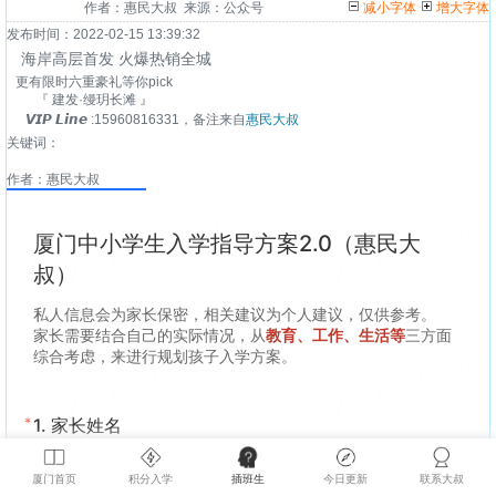
作者：惠民大叔 来源：公众号
减小字体
增大字体
发布时间：2022-02-15 13:39:32
海岸高层首发 火爆热销全城
更有限时六重豪礼等你pick
『 建发·缦玥长滩 』
𝙑𝙄𝙋 𝙇𝙞𝙣𝙚 :15960816331，备注来自
惠民大叔
关键词：
作者：惠民大叔
厦门首页
积分入学
插班生
今日更新
联系大叔