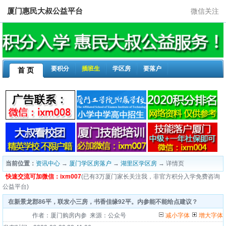
厦门惠民大叔公益平台
微信关注
要积分
插班生
学区房
要落户
首 页
当前位置：
资讯中心
→
厦门学区房落户
→
湖里区学区房
→ 详情页
快速交流可加微信：ixm007
(已有3万厦门家长关注我，非官方积分入学免费咨询
公益平台)
在新景龙郡86平，联发小三房，书香佳缘92平。内参能不能给点建议？
作者：厦门购房内参 来源：公众号
减小字体
增大字体