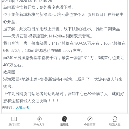
发布时间：2020-09-19 12:49:29
岛内豪宅忙着开盘，岛外豪宅也没闲着。
位于集美新城板块的新沿线·天境云著也在今天（9月19日）在营销中
心开盘。
据了解，此次项目采用线上开盘，线下认购的形式，推出二期新品
——天境云著|视界建面约141-240㎡湖海双景奢宅。
我们查询一房一价表获悉，141㎡总价在490-690万左右，166㎡总价在
646-876万，186㎡房源总价在660-850万左右。
而240㎡房源总价基本都要千万，最贵一套需1311万，3成首付也要近
400万左右。
效果图
湖海双景+地铁上盖+集美新城核心板块.....吸引了一大波有钱人前来
购房。
上午九房网厦门站记者到达现场时，营销中心已经坐满了人，此刻好
想和这些有钱人交朋友啊！！！
关键词：
天境云著
作者：xmhouse
厦门首页
积分入学
插班生
今日更新
联系大叔