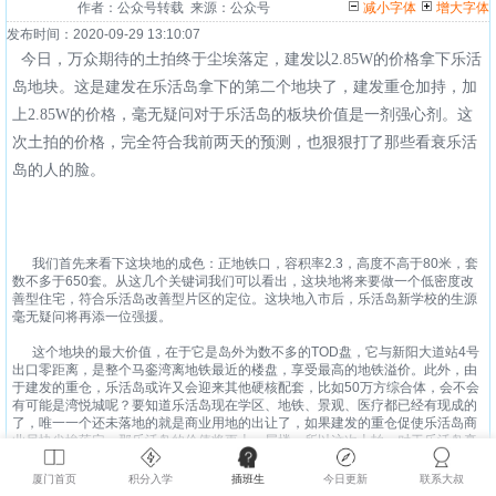
作者：公众号转载 来源：公众号
减小字体
增大字体
发布时间：2020-09-29 13:10:07
今日，万众期待的土拍终于尘埃落定，建发以2.85W的价格拿下乐活
岛地块。这是建发在乐活岛拿下的第二个地块了，建发重仓加持，加
上2.85W的价格，毫无疑问对于乐活岛的板块价值是一剂强心剂。这
次土拍的价格，完全符合我前两天的预测，也狠狠打了那些看衰乐活
岛的人的脸。
我们首先来看下这块地的成色：正地铁口，容积率2.3，高度不高于80米，套
数不多于650套。从这几个关键词我们可以看出，这块地将来要做一个低密度改
善型住宅，符合乐活岛改善型片区的定位。这块地入市后，乐活岛新学校的生源
毫无疑问将再添一位强援。
这个地块的最大价值，在于它是岛外为数不多的TOD盘，它与新阳大道站4号
出口零距离，是整个马銮湾离地铁最近的楼盘，享受最高的地铁溢价。此外，由
于建发的重仓，乐活岛或许又会迎来其他硬核配套，比如50万方综合体，会不会
有可能是湾悦城呢？要知道乐活岛现在学区、地铁、景观、医疗都已经有现成的
了，唯一一个还未落地的就是商业用地的出让了，如果建发的重仓促使乐活岛商
业尽快尘埃落定，那乐活岛的价值将更上一层楼。所以这次土拍，对于乐活岛毫
无疑问是又一个重大利好。
厦门首页
积分入学
插班生
今日更新
联系大叔