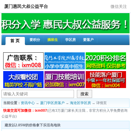
厦门惠民大叔公益平台
微信关注
要积分
插班生
学区房
要落户
首 页
当前位置：
资讯中心
→
厦门学区房落户
→
海沧区学区房
→ 详情页
快速交流可加微信：ixm007
(已有3万厦门家长关注我，非官方积分入学免费咨询
公益平台)
建发以2.85W的价格拿下乐活岛地块